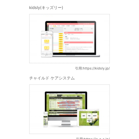
kidsly(キッズリー)
引用:https://kidsly.jp/
チャイルド ケアシステム
引用:https://c-c-s.jp/