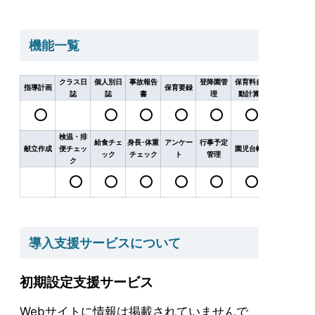
機能一覧
クラス日
個人別日
事故報告
登降園管
保育料自
保護者請
職
指導計画
保育要録
誌
誌
書
理
動計算
求
検温・排
給食チェ
身長･体重
アンケー
行事予定
連絡帳作
献立作成
便チェッ
園児台帳
出
ック
チェック
ト
管理
成
ク
導入支援サービスについて
初期設定支援サービス
Webサイトに情報は掲載されていませんで