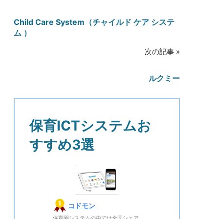
稿
Child Care System（チャイルド ケア システ
ナ
ム ）
ビ
次の記事
ゲ
ルクミー
ー
シ
保育ICTシステムお
ョ
すすめ3選
ン
コドモン
保育園システムの中では全国シェア