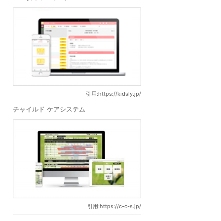
引用:https://kidsly.jp/
チャイルド ケアシステム
引用:https://c-c-s.jp/